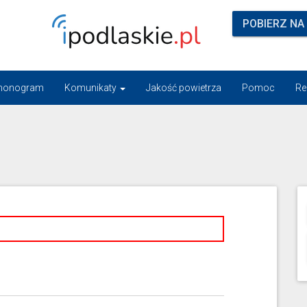
POBIERZ NA
monogram
Komunikaty
Jakość powietrza
Pomoc
Re