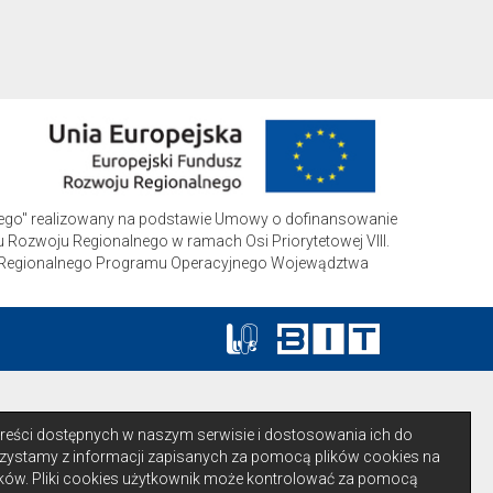
iego" realizowany na podstawie Umowy o dofinansowanie
 Rozwoju Regionalnego w ramach Osi Priorytetowej VIII.
czną Regionalnego Programu Operacyjnego Wojewądztwa
 treści dostępnych w naszym serwisie i dostosowania ich do
zystamy z informacji zapisanych za pomocą plików cookies na
ów. Pliki cookies użytkownik może kontrolować za pomocą