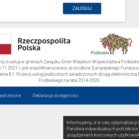
ZALOGUJ
wój e-usług w gminach Związku Gmin Wiejskich Województwa Podlask
.11.2021 r. jest współfinansowany ze środków Europejskiego Funduszu
ziałania 8.1. Rozwój usług publicznych świadczonych drogą elektroni
Podlaskiego na lata 2014-2020.
astrzeżone.
Deklaracja dostępności
Informujemy, iż w celu optymalizacji
Państwa indywidualnych potrzeb kor
urządzeniach końcowych użytkownik